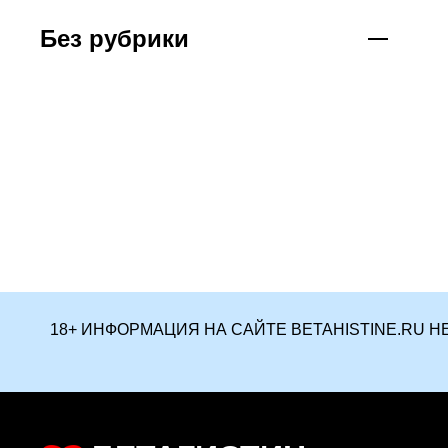
Без рубрики
18+ ИНФОРМАЦИЯ НА САЙТЕ BETAHISTINE.RU 