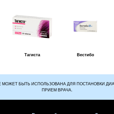
Тагиста
Вестибо
НЕ МОЖЕТ БЫТЬ ИСПОЛЬЗОВАНА ДЛЯ ПОСТАНОВКИ ДИ
ПРИЕМ ВРАЧА.