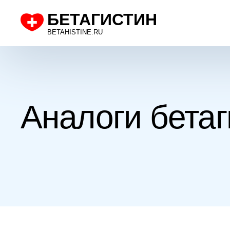
БЕТАГИСТИН
BETAHISTINE.RU
Аналоги бетаг