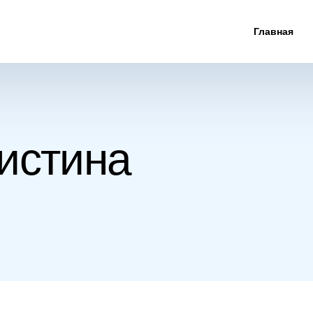
Главная
истина